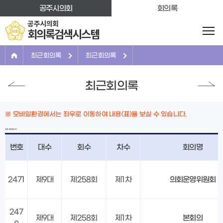
본문바로가기
공주시의회
회의록
공주시의회
회의록검색시스템
최근회의록
최근회의록
최근회의록
※ 모바일환경에서는 좌우로 이동하여 내용(표)을 보실 수 있습니다.
.......
번호
대수
회수
차수
회의명
2471
제9대
제258회
제1차
의회운영위원회
247
제9대
제258회
제1차
본회의