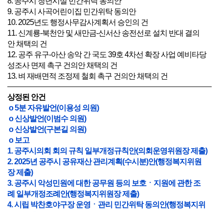
8. 공주시 청년시설 민간위탁 동의안
9. 공주시 사곡어린이집 민간위탁 동의안
10. 2025년도 행정사무감사계획서 승인의 건
11. 신계룡-북천안 및 새만금-신서산 송전선로 설치 반대 결의
안 채택의 건
12. 공주 유구-아산 송악 간 국도 39호 4차선 확장 사업 예비타당
성조사 면제 촉구 건의안 채택의 건
13. 벼 재배면적 조정제 철회 촉구 건의안 채택의 건
상정된 안건
o 5분 자유발언(이용성 의원)
o 신상발언(이범수 의원)
o 신상발언(구본길 의원)
o 보고
1. 공주시의회 회의 규칙 일부개정규칙안(의회운영위원장 제출)
2. 2025년 공주시 공유재산 관리계획(수시분)안(행정복지위원
장 제출)
3. 공주시 악성민원에 대한 공무원 등의 보호ㆍ지원에 관한 조
례 일부개정조례안(행정복지위원장 제출)
4. 시립 박찬호야구장 운영ㆍ관리 민간위탁 동의안(행정복지위
원장 제출)