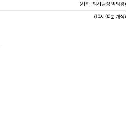
(사회 : 의사팀장 박의경)
(10시 00분 개식)
.