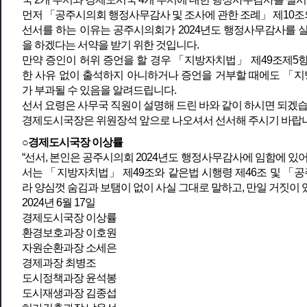
먼저 「공주시의회 행정사무감사 및 조사에 관한 조례」 제10조
선서를 하는 이유는 공주시의회가 2024년도 행정사무감사를 
을 하겠다는 서약을 받기 위한 것입니다.
만약 증인이 허위 증언을 할 경우 「지방자치법」 제49조제5항
한 사유 없이 출석하지 아니하거나 증언을 거부할 때에도 「지방
가 부과될 수 있음을 알려드립니다.
선서 요령은 사무국 직원이 설명해 드린 바와 같이 하시면 되겠
경제도시국장은 위원장석 앞으로 나오셔서 선서해 주시기 바랍니
○경제도시국장 이상률
“선서, 본인은 공주시의회 2024년도 행정사무감사에 임함에 있
서는 「지방자치법」 제49조와 같은법 시행령 제46조 및 「
라 양심껏 숨김과 보탬이 없이 사실 그대로 말하고, 만일 거짓이
2024년 6월 17일
경제도시국장 이상률
환경보호과장 이호원
자원순환과장 소세은
경제과장 최병조
도시정책과장 윤석봉
도시재생과장 김종섭