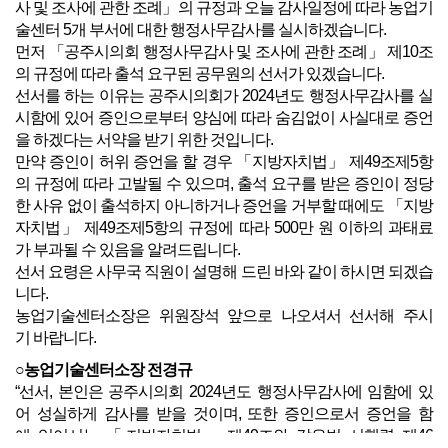
사 및 조사에 관한 조례」의 규정과 오늘 감사일정에 따라 농업기
술센터 5개 부서에 대한 행정사무감사를 실시하겠습니다.
먼저 「공주시의회 행정사무감사 및 조사에 관한 조례」 제10조
의 규정에 따라 출석 요구된 공무원의 선서가 있겠습니다.
선서를 하는 이유는 공주시의회가 2024년도 행정사무감사를 실
시함에 있어 증인으로부터 양심에 따라 숨김없이 사실대로 증언
을 하겠다는 서약을 받기 위한 것입니다.
만약 증인이 허위 증언을 할 경우 「지방자치법」 제49조제5항
의 규정에 따라 고발될 수 있으며, 출석 요구를 받은 증인이 정당
한 사유 없이 출석하지 아니하거나 증언을 거부할 때에도 「지방
자치법」 제49조제5항의 규정에 따라 500만 원 이하의 과태료
가 부과될 수 있음을 알려드립니다.
선서 요령은 사무국 직원이 설명해 드린 바와 같이 하시면 되겠습
니다.
농업기술센터소장은 위원장석 앞으로 나오셔서 선서해 주시
기 바랍니다.
○농업기술센터소장 전경규
“선서, 본인은 공주시의회 2024년도 행정사무감사에 임함에 있
어 성실하게 감사를 받을 것이며, 또한 증인으로서 증언을 함
에 있어서는 「지방자치법」제49조와 같은법 시행령 제46