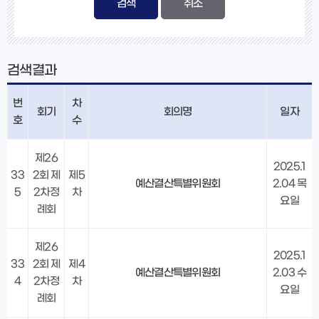
검색
검색결과
번
차
회기
회의명
일자
호
수
제26
2025.1
33
2회 제
제5
예산결산특별위원회
2.04 목
5
2차정
차
요일
례회
제26
2025.1
33
2회 제
제4
예산결산특별위원회
2.03 수
4
2차정
차
요일
례회