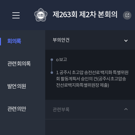
제263회 제2차 본회의
부의안건
회의록
o 보고
관련 회의록
1. 공주시 초고압 송전선로 백지화 특별위원
회 활동계획서 승인의 건(공주시초고압송
전선로백지화특별위원장 제출)
발언 의원
관련 의안
관련부록