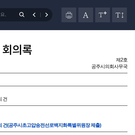
.
 회의록
제2호
공주시의회사무국
의 건
인의 건(공주시초고압송전선로백지화특별위원장 제출)