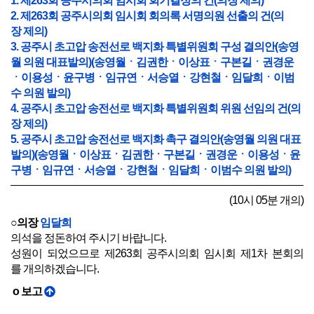
1. 제263회 공주시의회 임시회 회기결정의 건(의장 제의)
2. 제263회 공주시의회 임시회 회의록 서명의원 선출의 건(의
장 제의)
3. 공주시 초고압 송전선로 백지화 특별위원회 구성 결의안(송영
월 의원 대표발의)(송영월ㆍ김권한ㆍ이상표ㆍ구본길ㆍ권경운
ㆍ이용성ㆍ윤구병ㆍ임규연ㆍ서승열ㆍ강현철ㆍ임달희ㆍ이범
수 의원 발의)
4. 공주시 초고압 송전선로 백지화 특별위원회 위원 선임의 건(의
장 제의)
5. 공주시 초고압 송전선로 백지화 촉구 결의안(송영월 의원 대표
발의)(송영월ㆍ이상표ㆍ김권한ㆍ구본길ㆍ권경운ㆍ이용성ㆍ윤
구병ㆍ임규연ㆍ서승열ㆍ강현철ㆍ임달희ㆍ이범수 의원 발의)
(10시 05분 개의)
○의장
임달희
의석을 정돈하여 주시기 바랍니다.
성원이 되었으므로 제263회 공주시의회 임시회 제1차 본회의
를 개의하겠습니다.
o 보고
○의장
임달희