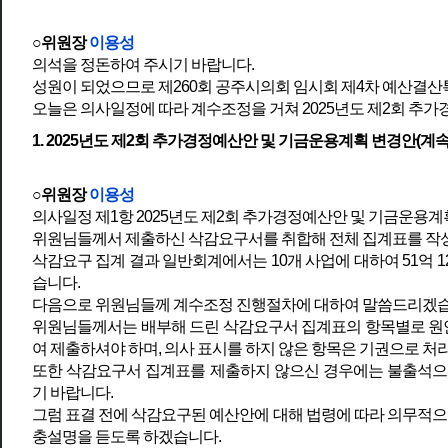
○위원장
이용성
의석을 정돈하여 주시기 바랍니다.
성원이 되었으므로 제260회 공주시의회 임시회 제4차 예산결
오늘은 의사일정에 따라 계수조정을 거쳐 2025년도 제2회 추
1. 2025년도 제2회 추가경정예산안 및 기금운용계획 변경안(계속
○위원장
이용성
의사일정 제1항 2025년도 제2회 추가경정예산안 및 기금운용계
위원님들께서 제출하신 삭감요구서를 취합해 전체 집계표를 작
삭감요구 집계 결과 일반회계에서는 10개 사업에 대하여 51억 
습니다.
다음으로 위원님들께 계수조정 진행절차에 대하여 말씀드리겠습
위원님들께서는 배부해 드린 삭감요구서 집계표의 항목별로 원안,
여 제출하셔야 하며, 의사 표시를 하지 않은 항목은 기권으로 처
또한 삭감요구서 집계표를 제출하지 않으신 경우에는 불출석으
기 바랍니다.
그럼 표결 전에 삭감요구된 예산안에 대해 법령에 따라 의무적으로
충설명을 듣도록 하겠습니다.