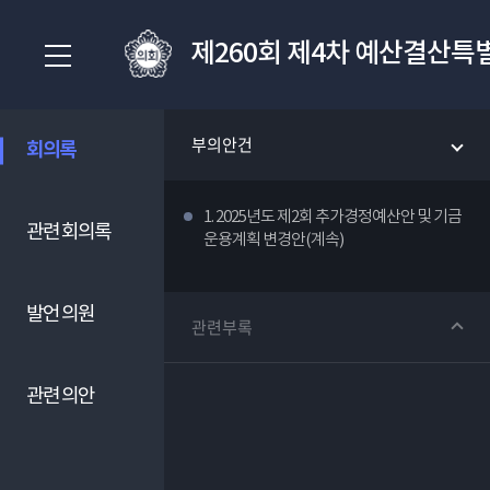
제260회 제4차 예산결산특
부의안건
회의록
1. 2025년도 제2회 추가경정예산안 및 기금
관련 회의록
운용계획 변경안(계속)
발언 의원
관련부록
관련 의안