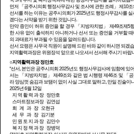
먼저 「공주시의회 행정사무감사 및 조사에 관한 조례」 제10조
선서를 하는 이유는 공주시의회가 2025년도 행정사무감사를 
겠다는 서약을 받기 위한 것입니다.
만약 증인이 허위 증언을 할 경우 「지방자치법」 제49조제5항
한 사유 없이 출석하지 아니하거나 선서 또는 증언을 거부할 때
의 과태료가 부과될 수 있음을 알려드립니다.
선서 요령은 사무국 직원이 설명해 드린 바와 같이 하시면 되겠습
지역활력과장은 위원장석 앞으로 나오셔서 선서해 주시기 바랍니
○지역활력과장 정만호
“선서, 본인은 공주시의회 2025년도 행정사무감사에 임함에 있
서는 「지방자치법」 제49조와 같은 법 시행령 제46조 및 「
라 양심껏 숨김과 보탬이 없이 사실 그대로 말하고, 만일 진술이
2025년 6월 12일
지 역 활 력 과 장 정만호
스마트정보과장 김연섭
회 계 과 장 오현규
세 무 과 장 김기분
민 원 토 지 과 장 김만수
복 지 정 책 과 장 장병덕