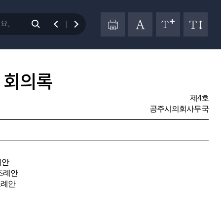
.
 회의록
제4호
공주시의회사무국
례안
조례안
조례안