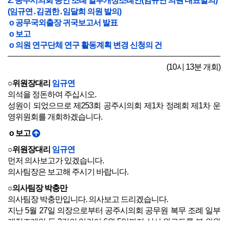
2. 공주시의회 공인 조례 일부개정조례안(임규연 의원 대표발의)
(임규연․김권한․임달희 의원 발의)
o 공무국외출장 귀국보고서 발표
o 보고
o 의원 연구단체 연구 활동계획 변경 신청의 건
(10시 13분 개회)
○위원장대리
임규연
의석을 정돈하여 주십시오.
성원이 되었으므로 제253회 공주시의회 제1차 정례회 제1차 운
영위원회를 개회하겠습니다.
o 보고
○위원장대리
임규연
먼저 의사보고가 있겠습니다.
의사팀장은 보고해 주시기 바랍니다.
○의사팀장 박충만
의사팀장 박충만입니다. 의사보고 드리겠습니다.
지난 5월 27일 의장으로부터 공주시의회 공무원 복무 조례 일부
개정조례안 등 2건의 안건이 6월 5일까지 심사 완료토록 본 위원