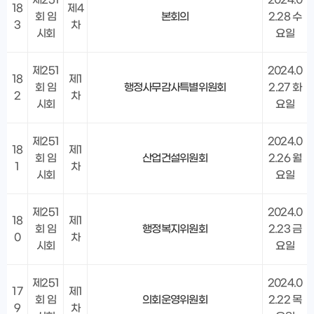
18
제4
회 임
본회의
2.28 수
3
차
시회
요일
제251
2024.0
18
제1
회 임
행정사무감사특별위원회
2.27 화
2
차
시회
요일
제251
2024.0
18
제1
회 임
산업건설위원회
2.26 월
1
차
시회
요일
제251
2024.0
18
제1
회 임
행정복지위원회
2.23 금
0
차
시회
요일
제251
2024.0
17
제1
회 임
의회운영위원회
2.22 목
9
차