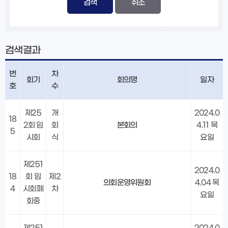
검색
검색결과
번
차
회기
회의명
일자
호
수
제25
개
2024.0
18
2회 임
회
본회의
4.11 목
5
시회
식
요일
제251
2024.0
18
회 임
제2
의회운영위원회
4.04 목
4
시회폐
차
요일
회중
제251
2024.0