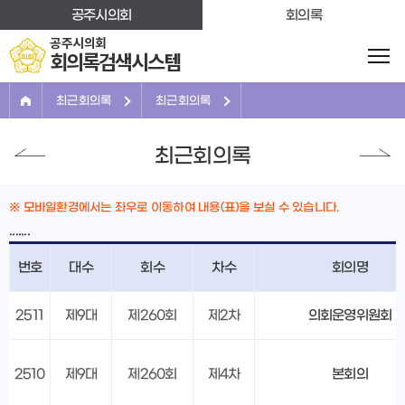
본문바로가기
공주시의회
회의록
공주시의회
회의록검색시스템
최근회의록
최근회의록
최근회의록
※ 모바일환경에서는 좌우로 이동하여 내용(표)을 보실 수 있습니다.
.......
번호
대수
회수
차수
회의명
2511
제9대
제260회
제2차
의회운영위원회
2510
제9대
제260회
제4차
본회의