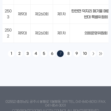
250
탄천면 덕지리 폐기물 매립
제9대
제260회
제1차
3
반대 특별위원회
250
제9대
제260회
제1차
의회운영위원회
2
1
2
3
4
5
6
7
8
9
10
(32552) 충청남도 공주시 봉황로 1(봉황동 319) TEL. 041-840-8010 | FAX.
041-854-3001
COPYRIGHT(C) GONGJU CITY COUNCIL ALL RIGHTS RESERVED.