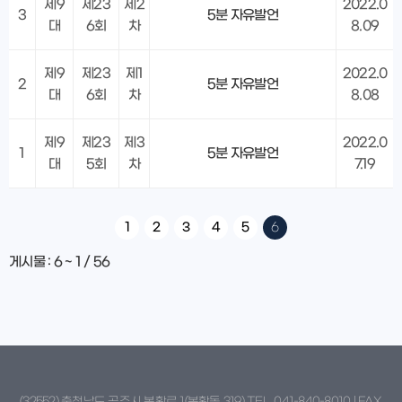
제9
제23
제2
2022.0
3
5분 자유발언
대
6회
차
8.09
제9
제23
제1
2022.0
2
5분 자유발언
대
6회
차
8.08
제9
제23
제3
2022.0
1
5분 자유발언
대
5회
차
7.19
1
2
3
4
5
6
게시물
:
6 ~ 1
/
56
(32552) 충청남도 공주시 봉황로 1(봉황동 319) TEL. 041-840-8010 | FAX.